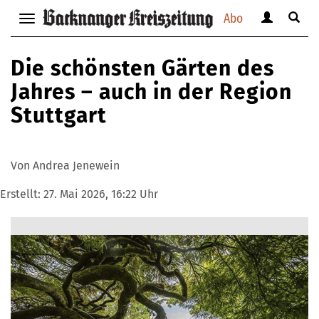
Abo
Benutzerm
Suche
Navigation
anzeigen
anzei
anzeigen
bzw.
bzw.
bzw.
Die schönsten Gärten des
verbergen
verbe
verbergen
Jahres – auch in der Region
Stuttgart
Von Andrea Jenewein
Erstellt:
27. Mai 2026, 16:22 Uhr