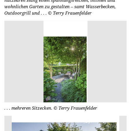
nutzbaren Hang einen spannungsreichen, intimen und
wohnlichen Garten zu gestalten – samt Wasserbecken,
Outdoorgrill und . . .
© Ter­ry Fr­au­en­fel­der
. . . mehreren Sitzecken.
© Ter­ry Fr­au­en­fel­der