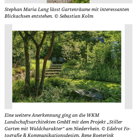
Stephan Maria Lang lässt Gartenräume mit interessanten
Blickachsen entstehen.
© Se­basti­an Kolm
Eine weitere Anerkennung ging an die WKM
Landschaftsarchitekten GmbH mit dem Projekt „Stiller
Garten mit Waldcharakter“ am Niederrhein.
© Edel­r­ot Fo­
to­gra­fie & Kom­mu­ni­ka­ti­onsde­sign, Rene Ro­eter­ink