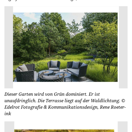
Dieser Garten wird von Grün dominiert. Er ist
unaufdringlich. Die Terrasse liegt auf der Waldlichtung.
©
Edel­r­ot Fo­to­gra­fie & Kom­mu­ni­ka­ti­onsde­sign, Rene Ro­eter­
ink