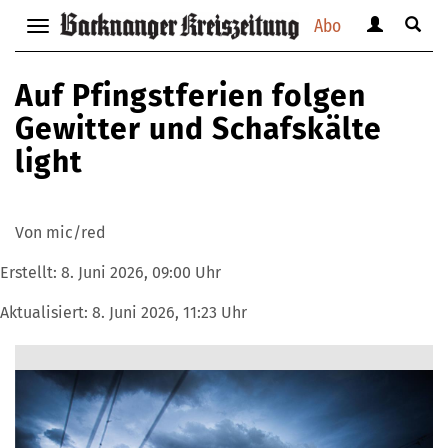
Abo
Benutzerm
Suche
Navigation
anzeigen
anzei
anzeigen
bzw.
bzw.
bzw.
Auf Pfingstferien folgen
verbergen
verbe
verbergen
Gewitter und Schafskälte
light
Von mic/red
Erstellt:
8. Juni 2026, 09:00 Uhr
Aktualisiert:
8. Juni 2026, 11:23 Uhr