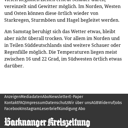
vereinzelt sind Gewitter möglich. Im Norden, Westen
und Osten können diese örtlich wieder von
Starkregen, Sturmböen und Hagel begleitet werden.
Am Samstag beruhigt sich das Wetter etwas, bleibt
aber nicht überall trocken. Vor allem im Norden und
in Teilen Süddeutschlands sind weitere Schauer oder
Regenfälle möglich. Die Temperaturen liegen meist
zwischen 16 und 22 Grad, im Südwesten örtlich etwas
darüber.
Anzeigen
Mediadaten
Abo
Newsletter
E-Paper
Kontakt
FAQ
Impressum
Datenschutz
Wir über uns
AGB
Widerruf
Jobs
Facebook
Instagram
Leserbrief
Kündigung Abo