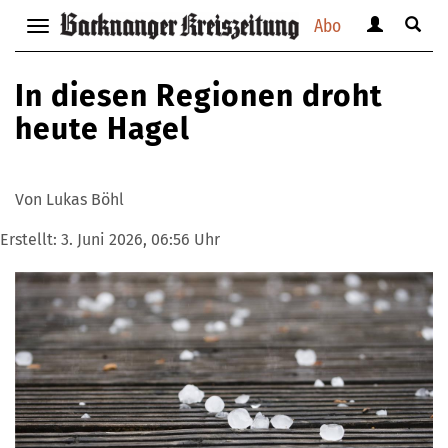
Abo
Benutzerm
Suche
Navigation
anzeigen
anzei
anzeigen
bzw.
bzw.
bzw.
In diesen Regionen droht
verbergen
verbe
verbergen
heute Hagel
Von Lukas Böhl
Erstellt:
3. Juni 2026, 06:56 Uhr