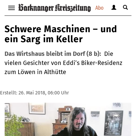
Abo
Benutzerm
Suche
Navigation
anzeigen
anzei
anzeigen
bzw.
bzw.
bzw.
Schwere Maschinen – und
verbergen
verbe
verbergen
ein Sarg im Keller
Das Wirtshaus bleibt im Dorf (8 b):
Die
vielen Gesichter von Eddi’s Biker-Residenz
zum Löwen in Althütte
Erstellt:
26. Mai 2018, 06:00 Uhr