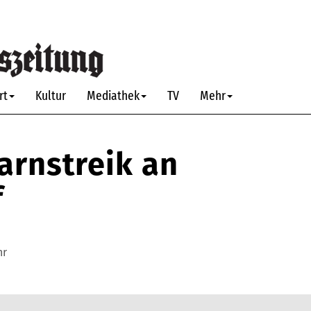
rt
Kultur
Mediathek
TV
Mehr
Warnstreik an
f
hr