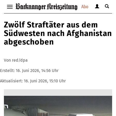
Abo
Benutzerm
Suche
Navigation
anzeigen
anzei
anzeigen
bzw.
bzw.
bzw.
Zwölf Straftäter aus dem
verbergen
verbe
verbergen
Südwesten nach Afghanistan
abgeschoben
Von red/dpa
Erstellt:
16. Juni 2026, 14:56 Uhr
Aktualisiert:
16. Juni 2026, 15:10 Uhr