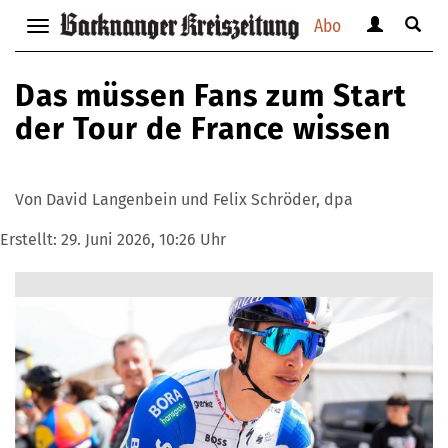
Abo
Benutzerm
Suche
Navigation
anzeigen
anzei
anzeigen
bzw.
bzw.
bzw.
Das müssen Fans zum Start
verbergen
verbe
verbergen
der Tour de France wissen
Von David Langenbein und Felix Schröder, dpa
Erstellt:
29. Juni 2026, 10:26 Uhr