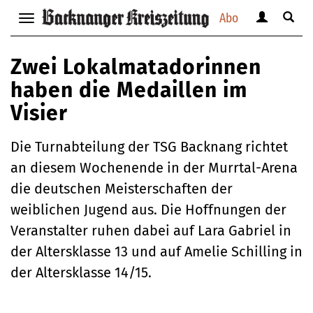
Abo
Benutzerm
Suche
Navigation
anzeigen
anzei
anzeigen
bzw.
bzw.
bzw.
Zwei Lokalmatadorinnen
verbergen
verbe
verbergen
haben die Medaillen im
Visier
Die Turnabteilung der TSG Backnang richtet
an diesem Wochenende in der Murrtal-Arena
die deutschen Meisterschaften der
weiblichen Jugend aus. Die Hoffnungen der
Veranstalter ruhen dabei auf Lara Gabriel in
der Altersklasse 13 und auf Amelie Schilling in
der Altersklasse 14/15.