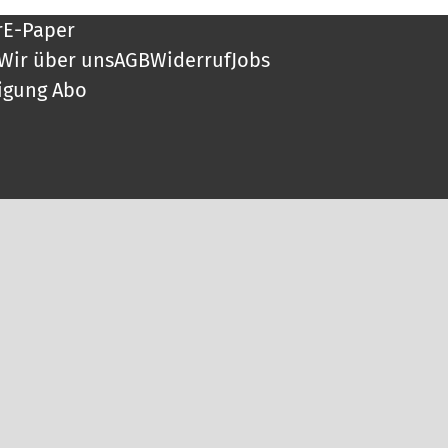
r
E-Paper
Wir über uns
AGB
Widerruf
Jobs
igung Abo