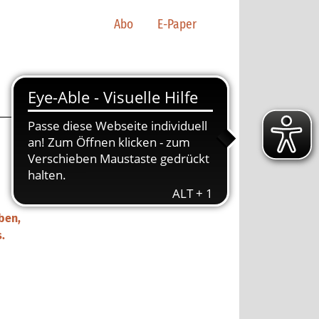
Abo
E-Paper
ben,
.