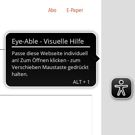
Abo
E-Paper