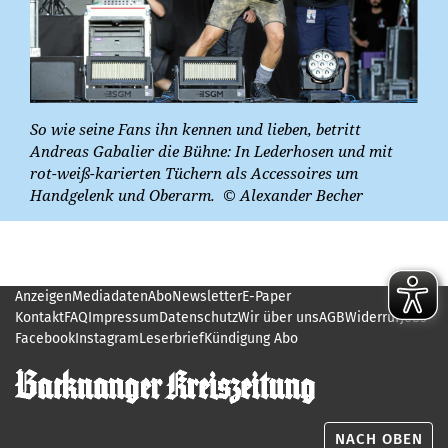
So wie seine Fans ihn kennen und lieben, betritt
Andreas Gabalier die Bühne: In Lederhosen und mit
rot-weiß-karierten Tüchern als Accessoires um
Handgelenk und Oberarm.
© Alexander Becher
Anzeigen
Mediadaten
Abo
Newsletter
E-Paper
Kontakt
FAQ
Impressum
Datenschutz
Wir über uns
AGB
Widerruf
Jobs
Facebook
Instagram
Leserbrief
Kündigung Abo
NACH OBEN