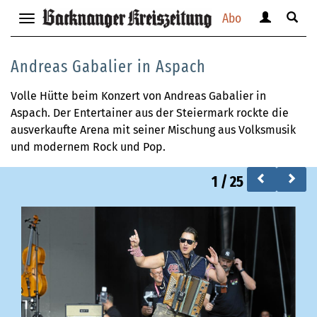
Abo
Benutzerm
Suche
Navigation
anzeigen
anzei
anzeigen
bzw.
bzw.
bzw.
Andreas Gabalier in Aspach
verbergen
verbe
verbergen
Volle Hütte beim Konzert von Andreas Gabalier in
Aspach. Der Entertainer aus der Steiermark rockte die
ausverkaufte Arena mit seiner Mischung aus Volksmusik
und modernem Rock und Pop.
1
/
25