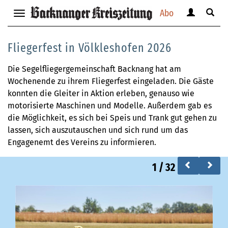
Abo
Benutzerm
Suche
Navigation
anzeigen
anzei
anzeigen
bzw.
bzw.
bzw.
Fliegerfest in Völkleshofen 2026
verbergen
verbe
verbergen
Die Segelfliegergemeinschaft Backnang hat am
Wochenende zu ihrem Fliegerfest eingeladen. Die Gäste
konnten die Gleiter in Aktion erleben, genauso wie
motorisierte Maschinen und Modelle. Außerdem gab es
die Möglichkeit, es sich bei Speis und Trank gut gehen zu
lassen, sich auszutauschen und sich rund um das
Engagenemt des Vereins zu informieren.
1
/
32