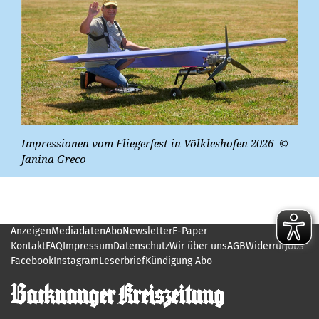
Impressionen vom Fliegerfest in Völkleshofen 2026
©
Janina Greco
Anzeigen
Mediadaten
Abo
Newsletter
E-Paper
Kontakt
FAQ
Impressum
Datenschutz
Wir über uns
AGB
Widerruf
Jobs
Facebook
Instagram
Leserbrief
Kündigung Abo