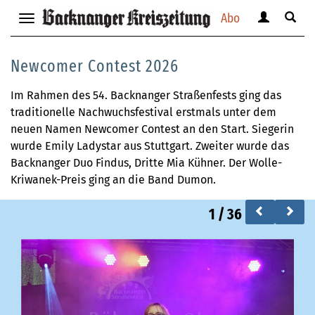
Abo
Benutzerm
Suche
Navigation
anzeigen
anzei
anzeigen
bzw.
bzw.
bzw.
Newcomer Contest 2026
verbergen
verbe
verbergen
Im Rahmen des 54. Backnanger Straßenfests ging das
traditionelle Nachwuchsfestival erstmals unter dem
neuen Namen Newcomer Contest an den Start. Siegerin
wurde Emily Ladystar aus Stuttgart. Zweiter wurde das
Backnanger Duo Findus, Dritte Mia Kühner. Der Wolle-
Kriwanek-Preis ging an die Band Dumon.
1
/
36