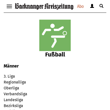
Abo
Benutzerm
Suche
Navigation
anzeigen
anzei
anzeigen
bzw.
bzw.
bzw.
verbergen
verbe
verbergen
Fußball
Männer
3. Liga
Regionalliga
Oberliga
Verbandsliga
Landesliga
Bezirksliga