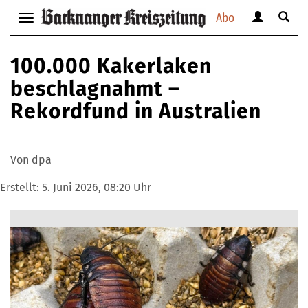
Abo
Benutzerm
Suche
Navigation
anzeigen
anzei
anzeigen
bzw.
bzw.
bzw.
100.000 Kakerlaken
verbergen
verbe
verbergen
beschlagnahmt –
Rekordfund in Australien
Von dpa
Erstellt:
5. Juni 2026, 08:20 Uhr