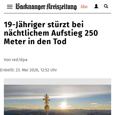
Abo
Benutzerm
Suche
Navigation
anzeigen
anzei
anzeigen
bzw.
bzw.
bzw.
19-Jähriger stürzt bei
verbergen
verbe
verbergen
nächtlichem Aufstieg 250
Meter in den Tod
Von red/dpa
Erstellt:
23. Mai 2026, 12:52 Uhr