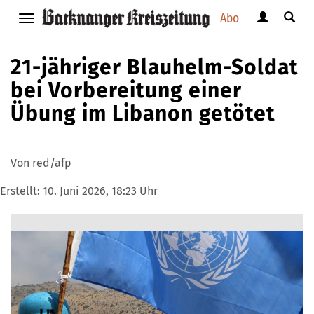
Abo
Benutzerm
Suche
Navigation
anzeigen
anzei
anzeigen
bzw.
bzw.
bzw.
21-jähriger Blauhelm-Soldat
verbergen
verbe
verbergen
bei Vorbereitung einer
Übung im Libanon getötet
Von red/afp
Erstellt:
10. Juni 2026, 18:23 Uhr