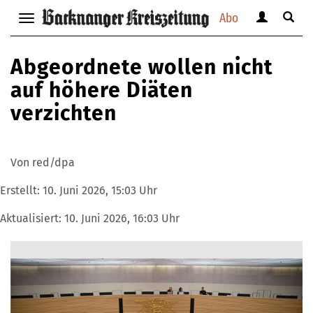
Abo
Benutzerm
Suche
Navigation
anzeigen
anzei
anzeigen
bzw.
bzw.
bzw.
Abgeordnete wollen nicht
verbergen
verbe
verbergen
auf höhere Diäten
verzichten
Von red/dpa
Erstellt:
10. Juni 2026, 15:03 Uhr
Aktualisiert:
10. Juni 2026, 16:03 Uhr