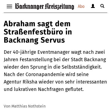
Abo
Benutzerm
Suche
Navigation
anzeigen
anzei
anzeigen
bzw.
bzw.
bzw.
Abraham sagt dem
verbergen
verbe
verbergen
Straßenfestbüro in
Backnang Servus
Der 40-jährige Eventmanager wagt nach zwei
Jahren Festanstellung bei der Stadt Backnang
wieder den Sprung in die Selbstständigkeit.
Nach der Coronapandemie wird seine
Agentur Riksha wieder von sehr interessanten
und lukrativen Nachfragen geflutet.
Von Matthias Nothstein