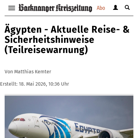
Abo
Benutzerm
Suche
Navigation
anzeigen
anzei
anzeigen
bzw.
bzw.
bzw.
Ägypten - Aktuelle Reise- &
verbergen
verbe
verbergen
Sicherheitshinweise
(Teilreisewarnung)
Von Matthias Kemter
Erstellt:
18. Mai 2026, 10:36 Uhr