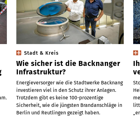
Stadt & Kreis
Wie sicher ist die Backnanger
I
g
Infrastruktur?
v
Energieversorger wie die Stadtwerke Backnang
St
investieren viel in den Schutz ihrer Anlagen.
Hei
am.
Trotzdem gibt es keine 100-prozentige
me
Sicherheit, wie die jüngsten Brandanschläge in
lit
Berlin und Reutlingen gezeigt haben.
„er