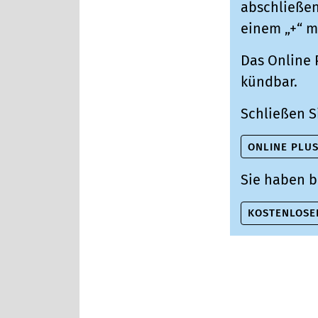
abschließen,
einem „+“ m
Das Online 
kündbar.
Schließen S
ONLINE PLU
Sie haben b
KOSTENLOSE