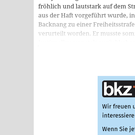
fröhlich und lautstark auf dem Stra
aus der Haft vorgeführt wurde, 
Backnang zu einer Freiheitsstra
verurteilt worden. Er musste som
Justizvollzugsanstalt zurückkehren
Wir freuen u
interessiere
Wenn Sie je