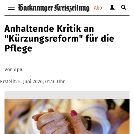
Abo
Benutzerm
Suche
Navigation
anzeigen
anzei
anzeigen
bzw.
bzw.
bzw.
Anhaltende Kritik an
verbergen
verbe
verbergen
"Kürzungsreform" für die
Pflege
Von dpa
Erstellt:
5. Juni 2026, 01:16 Uhr