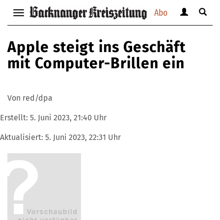
Abo
Benutzerm
Suche
Navigation
anzeigen
anzei
anzeigen
bzw.
bzw.
bzw.
Apple steigt ins Geschäft
verbergen
verbe
verbergen
mit Computer-Brillen ein
Von red/dpa
Erstellt:
5. Juni 2023, 21:40 Uhr
Aktualisiert:
5. Juni 2023, 22:31 Uhr