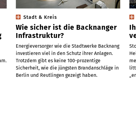
Stadt & Kreis
Wie sicher ist die Backnanger
I
g
Infrastruktur?
v
Energieversorger wie die Stadtwerke Backnang
St
investieren viel in den Schutz ihrer Anlagen.
Hei
am.
Trotzdem gibt es keine 100-prozentige
me
Sicherheit, wie die jüngsten Brandanschläge in
lit
Berlin und Reutlingen gezeigt haben.
„er