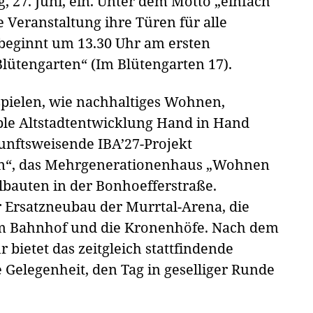
27. Juni, ein. Unter dem Motto „einfach
 Veranstaltung ihre Türen für alle
 beginnt um 13.30 Uhr am ersten
ütengarten“ (Im Blütengarten 17).
spielen, wie nachhaltiges Wohnen,
ble Altstadtentwicklung Hand in Hand
unftsweisende IBA’27-Projekt
n“, das Mehrgenerationenhaus „Wohnen
bauten in der Bonhoefferstraße.
r Ersatzneubau der Murrtal-Arena, die
am Bahnhof und die Kronenhöfe. Nach dem
 bietet das zeitgleich stattfindende
 Gelegenheit, den Tag in geselliger Runde