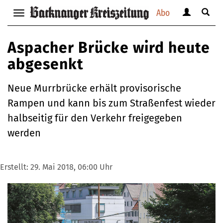
Abo
Benutzerm
Suche
Navigation
anzeigen
anzei
anzeigen
bzw.
bzw.
bzw.
Aspacher Brücke wird heute
verbergen
verbe
verbergen
abgesenkt
Neue Murrbrücke erhält provisorische
Rampen und kann bis zum Straßenfest wieder
halbseitig für den Verkehr freigegeben
werden
Erstellt:
29. Mai 2018, 06:00 Uhr