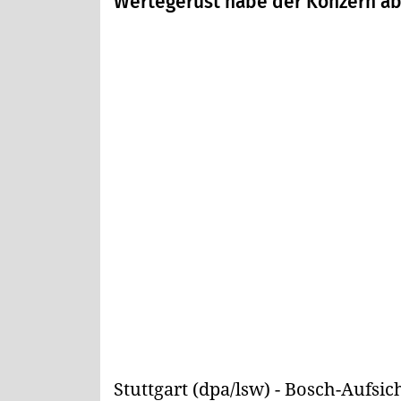
Wertegerüst habe der Konzern abe
Stuttgart (dpa/lsw) - Bosch-Aufs