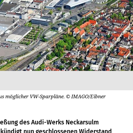
us möglicher VW-Sparpläne.
© IMAGO/Eibner
ließung des Audi-Werks Neckarsulm
on kündigt nun geschlossenen Widerstand