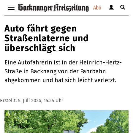
Abo
Benutzerm
Suche
Navigation
anzeigen
anzei
anzeigen
bzw.
bzw.
bzw.
Auto fährt gegen
verbergen
verbe
verbergen
Straßenlaterne und
überschlägt sich
Eine Autofahrerin ist in der Heinrich-Hertz-
Straße in Backnang von der Fahrbahn
abgekommen und hat sich leicht verletzt.
Erstellt:
5. Juli 2026, 15:34 Uhr