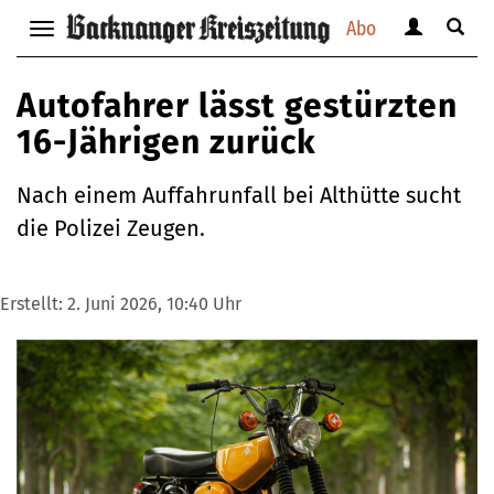
Abo
Benutzerm
Suche
Navigation
anzeigen
anzei
anzeigen
bzw.
bzw.
bzw.
Autofahrer lässt gestürzten
verbergen
verbe
verbergen
16-Jährigen zurück
Nach einem Auffahrunfall bei Althütte sucht
die Polizei Zeugen.
Erstellt:
2. Juni 2026, 10:40 Uhr