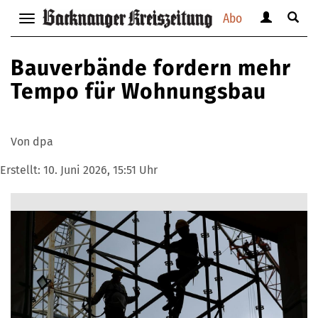
Abo
Benutzerm
Suche
Navigation
anzeigen
anzei
anzeigen
bzw.
bzw.
bzw.
Bauverbände fordern mehr
verbergen
verbe
verbergen
Tempo für Wohnungsbau
Von dpa
Erstellt:
10. Juni 2026, 15:51 Uhr