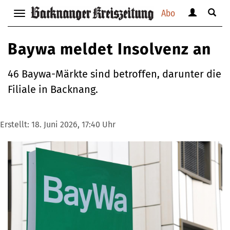
Abo
Benutzerm
Suche
Navigation
anzeigen
anzei
anzeigen
bzw.
bzw.
bzw.
Baywa meldet Insolvenz an
verbergen
verbe
verbergen
46 Baywa-Märkte sind betroffen, darunter die
Filiale in Backnang.
Erstellt:
18. Juni 2026, 17:40 Uhr