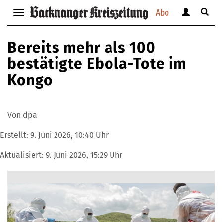
Abo
Benutzerm
Suche
Navigation
anzeigen
anzei
anzeigen
bzw.
bzw.
bzw.
Bereits mehr als 100
verbergen
verbe
verbergen
bestätigte Ebola-Tote im
Kongo
Von dpa
Erstellt:
9. Juni 2026, 10:40 Uhr
Aktualisiert:
9. Juni 2026, 15:29 Uhr