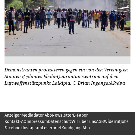
Demonstranten protestieren gegen ein von den Vereinigten
Staaten geplantes Ebola-Quarantänezentrum auf dem
Luftwaffenstützpunkt Laikipia.
© Brian Inganga/AP/dpa
Anzeigen
Mediadaten
Abo
Newsletter
E-Paper
Kontakt
FAQ
Impressum
Datenschutz
Wir über uns
AGB
Widerruf
Jobs
Facebook
Instagram
Leserbrief
Kündigung Abo