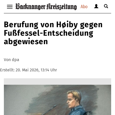
Abo
Benutzerm
Suche
Navigation
anzeigen
anzei
anzeigen
bzw.
bzw.
bzw.
Berufung von Høiby gegen
verbergen
verbe
verbergen
Fußfessel-Entscheidung
abgewiesen
Von dpa
Erstellt:
20. Mai 2026, 13:14 Uhr