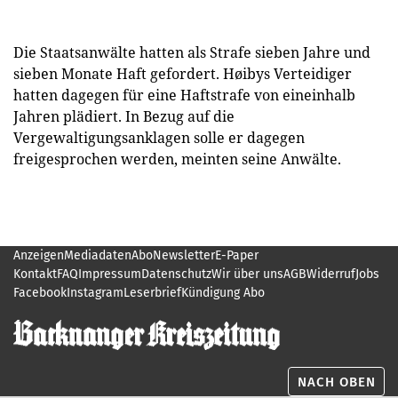
Die Staatsanwälte hatten als Strafe sieben Jahre und
sieben Monate Haft gefordert. Høibys Verteidiger
hatten dagegen für eine Haftstrafe von eineinhalb
Jahren plädiert. In Bezug auf die
Vergewaltigungsanklagen solle er dagegen
freigesprochen werden, meinten seine Anwälte.
Anzeigen
Mediadaten
Abo
Newsletter
E-Paper
Kontakt
FAQ
Impressum
Datenschutz
Wir über uns
AGB
Widerruf
Jobs
Facebook
Instagram
Leserbrief
Kündigung Abo
NACH OBEN