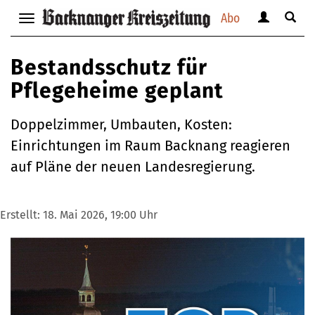
Abo
Benutzerm
Suche
Navigation
anzeigen
anzei
anzeigen
bzw.
bzw.
bzw.
Bestandsschutz für
verbergen
verbe
verbergen
Pflegeheime geplant
Doppelzimmer, Umbauten, Kosten:
Einrichtungen im Raum Backnang reagieren
auf Pläne der neuen Landesregierung.
Erstellt:
18. Mai 2026, 19:00 Uhr