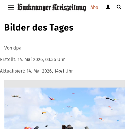
Abo
Benutzerm
Suche
Navigation
anzeigen
anzei
anzeigen
bzw.
bzw.
bzw.
Bilder des Tages
verbergen
verbe
verbergen
Von dpa
Erstellt:
14. Mai 2026, 03:36 Uhr
Aktualisiert:
14. Mai 2026, 14:41 Uhr