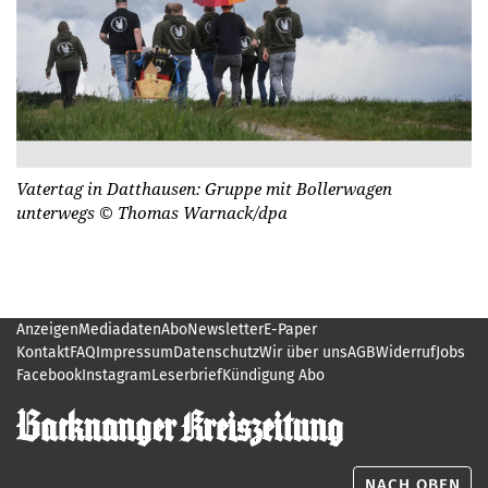
Vatertag in Datthausen: Gruppe mit Bollerwagen
unterwegs
© Thomas Warnack/dpa
Anzeigen
Mediadaten
Abo
Newsletter
E-Paper
Kontakt
FAQ
Impressum
Datenschutz
Wir über uns
AGB
Widerruf
Jobs
Facebook
Instagram
Leserbrief
Kündigung Abo
NACH OBEN