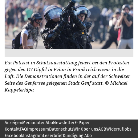
Ein Polizist in Schutzausstattung feuert bei den Protesten
gegen den G7 Gipfel in Evian in Frankreich etwas in die
Luft. Die Demonstrationen finden in der auf der Schweizer
Seite des Genfersee gelegenen Stadt Genf statt.
© Michael
Kappeler/dpa
Anzeigen
Mediadaten
Abo
Newsletter
E-Paper
Kontakt
FAQ
Impressum
Datenschutz
Wir über uns
AGB
Widerruf
Jobs
Facebook
Instagram
Leserbrief
Kündigung Abo