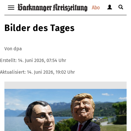
Abo
Benutzerm
Suche
Navigation
anzeigen
anzei
anzeigen
bzw.
bzw.
bzw.
Bilder des Tages
verbergen
verbe
verbergen
Von dpa
Erstellt:
14. Juni 2026, 07:54 Uhr
Aktualisiert:
14. Juni 2026, 19:02 Uhr