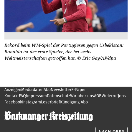
Rekord beim WM-Spiel der Portugiesen gegen Usbekistan:
Ronaldo ist der erste Spieler, der bei sechs
Weltmeisterschaften getroffen hat.
© Eric Gay/AP/dpa
Anzeigen
Mediadaten
Abo
Newsletter
E-Paper
Kontakt
FAQ
Impressum
Datenschutz
Wir über uns
AGB
Widerruf
Jobs
Facebook
Instagram
Leserbrief
Kündigung Abo
NACH OBEN