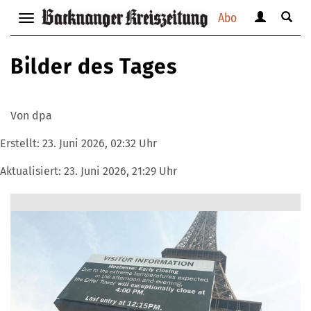
Abo
Benutzerm
Suche
Navigation
anzeigen
anzei
anzeigen
bzw.
bzw.
bzw.
Bilder des Tages
verbergen
verbe
verbergen
Von dpa
Erstellt:
23. Juni 2026, 02:32 Uhr
Aktualisiert:
23. Juni 2026, 21:29 Uhr