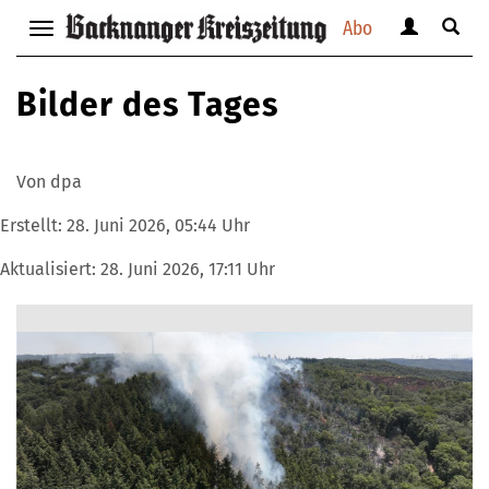
Abo
Benutzerm
Suche
Navigation
anzeigen
anzei
anzeigen
bzw.
bzw.
bzw.
Bilder des Tages
verbergen
verbe
verbergen
Von dpa
Erstellt:
28. Juni 2026, 05:44 Uhr
Aktualisiert:
28. Juni 2026, 17:11 Uhr