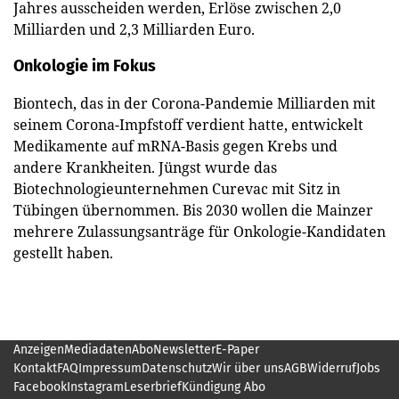
Jahres ausscheiden werden, Erlöse zwischen 2,0
Milliarden und 2,3 Milliarden Euro.
Onkologie im Fokus
Biontech, das in der Corona-Pandemie Milliarden mit
seinem Corona-Impfstoff verdient hatte, entwickelt
Medikamente auf mRNA-Basis gegen Krebs und
andere Krankheiten. Jüngst wurde das
Biotechnologieunternehmen Curevac mit Sitz in
Tübingen übernommen. Bis 2030 wollen die Mainzer
mehrere Zulassungsanträge für Onkologie-Kandidaten
gestellt haben.
Anzeigen
Mediadaten
Abo
Newsletter
E-Paper
Kontakt
FAQ
Impressum
Datenschutz
Wir über uns
AGB
Widerruf
Jobs
Facebook
Instagram
Leserbrief
Kündigung Abo