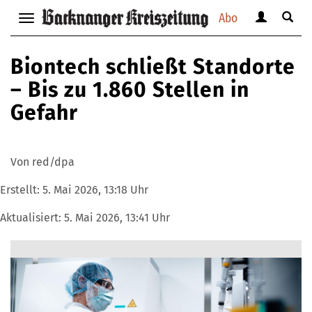
Abo
Benutzerm
Suche
Navigation
anzeigen
anzei
anzeigen
bzw.
bzw.
bzw.
Biontech schließt Standorte
verbergen
verbe
verbergen
– Bis zu 1.860 Stellen in
Gefahr
Von red/dpa
Erstellt:
5. Mai 2026, 13:18 Uhr
Aktualisiert:
5. Mai 2026, 13:41 Uhr