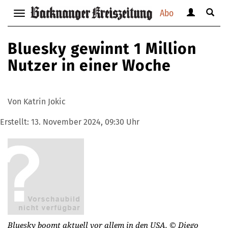
Abo
Benutzerm
Suche
Navigation
anzeigen
anzei
anzeigen
bzw.
bzw.
bzw.
Bluesky gewinnt 1 Million
verbergen
verbe
verbergen
Nutzer in einer Woche
Von Katrin Jokic
Erstellt:
13. November 2024, 09:30 Uhr
Bluesky boomt aktuell vor allem in den USA.
© Diego