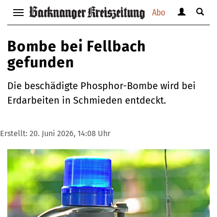
Abo
Benutzerm
Suche
Navigation
anzeigen
anzei
anzeigen
bzw.
bzw.
bzw.
Bombe bei Fellbach
verbergen
verbe
verbergen
gefunden
Die beschädigte Phosphor-Bombe wird bei
Erdarbeiten in Schmieden entdeckt.
Erstellt:
20. Juni 2026, 14:08 Uhr