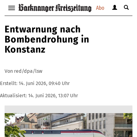
Abo
Benutzerm
Suche
Navigation
anzeigen
anzei
anzeigen
bzw.
bzw.
bzw.
Entwarnung nach
verbergen
verbe
verbergen
Bombendrohung in
Konstanz
Von red/dpa/lsw
Erstellt:
14. Juni 2026, 09:40 Uhr
Aktualisiert:
14. Juni 2026, 13:07 Uhr