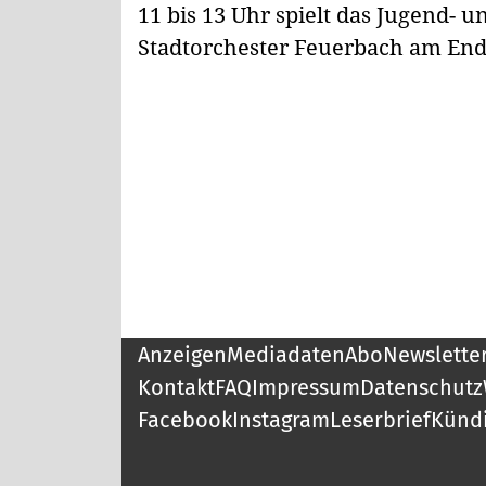
11 bis 13 Uhr spielt das Jugend-
Stadtorchester Feuerbach am End
Anzeigen
Mediadaten
Abo
Newslette
Kontakt
FAQ
Impressum
Datenschutz
Facebook
Instagram
Leserbrief
Künd