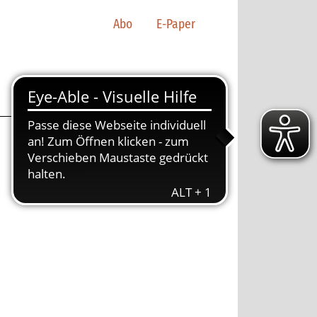
Abo
E-Paper