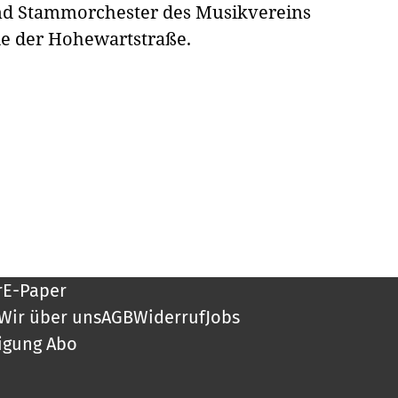
 und Stammorchester des Musikvereins
e der Hohewartstraße.
r
E-Paper
Wir über uns
AGB
Widerruf
Jobs
igung Abo