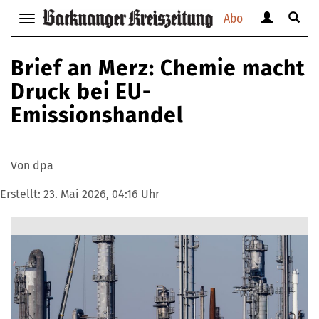
Abo
Benutzerm
Suche
Navigation
anzeigen
anzei
anzeigen
bzw.
bzw.
bzw.
Brief an Merz: Chemie macht
verbergen
verbe
verbergen
Druck bei EU-
Emissionshandel
Von dpa
Erstellt:
23. Mai 2026, 04:16 Uhr