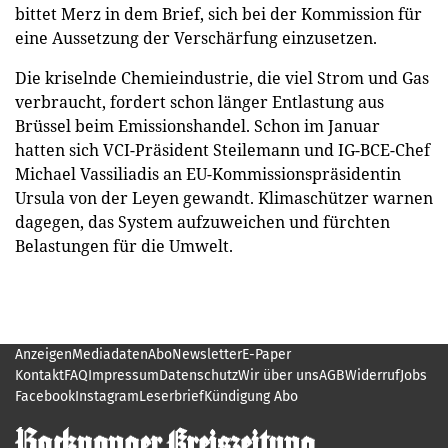
bittet Merz in dem Brief, sich bei der Kommission für
eine Aussetzung der Verschärfung einzusetzen.
Die kriselnde Chemieindustrie, die viel Strom und Gas
verbraucht, fordert schon länger Entlastung aus
Brüssel beim Emissionshandel. Schon im Januar
hatten sich VCI-Präsident Steilemann und IG-BCE-Chef
Michael Vassiliadis an EU-Kommissionspräsidentin
Ursula von der Leyen gewandt. Klimaschützer warnen
dagegen, das System aufzuweichen und fürchten
Belastungen für die Umwelt.
Anzeigen
Mediadaten
Abo
Newsletter
E-Paper
Kontakt
FAQ
Impressum
Datenschutz
Wir über uns
AGB
Widerruf
Jobs
Facebook
Instagram
Leserbrief
Kündigung Abo