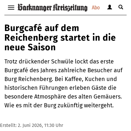
Abo
Benutzerm
Suche
Navigation
anzeigen
anzei
anzeigen
bzw.
bzw.
bzw.
Burgcafé auf dem
verbergen
verbe
verbergen
Reichenberg startet in die
neue Saison
Trotz drückender Schwüle lockt das erste
Burgcafé des Jahres zahlreiche Besucher auf
Burg Reichenberg. Bei Kaffee, Kuchen und
historischen Führungen erleben Gäste die
besondere Atmosphäre des alten Gemäuers.
Wie es mit der Burg zukünftig weitergeht.
Erstellt:
2. Juni 2026, 11:30 Uhr