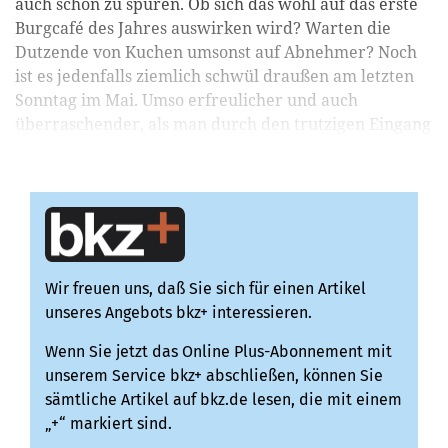
auch schon zu spüren. Ob sich das wohl auf das erste
Burgcafé des Jahres auswirken wird? Warten die
Dutzende von Kuchen umsonst auf Abnehmer? Noch
ist es jedenfalls ziemlich schwül draußen am letzten
Sonntag im Mai. Umso erfreulicher und auch
überraschender, als man durch den trutzigen Eingang
in ...
Wir freuen uns, daß Sie sich für einen Artikel
unseres Angebots bkz+ interessieren.
Wenn Sie jetzt das Online Plus-Abonnement mit
unserem Service bkz+ abschließen, können Sie
sämtliche Artikel auf bkz.de lesen, die mit einem
„+“ markiert sind.