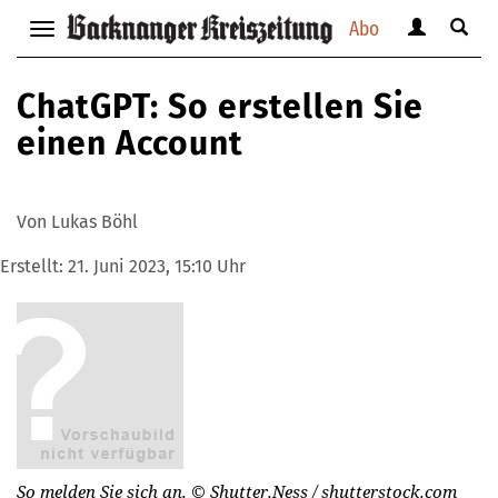
Abo
Benutzerm
Suche
Navigation
anzeigen
anzei
anzeigen
bzw.
bzw.
bzw.
ChatGPT: So erstellen Sie
verbergen
verbe
verbergen
einen Account
Von Lukas Böhl
Erstellt:
21. Juni 2023, 15:10 Uhr
So melden Sie sich an.
© Shutter.Ness / shutterstock.com