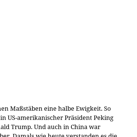
hen Maßstäben eine halbe Ewigkeit. So
 ein US-amerikanischer Präsident Peking
nald Trump. Und auch in China war
eber. Damals wie heute verstanden es die