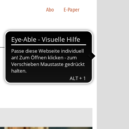
Abo
E-Paper