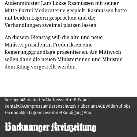
Außenminister Lars Løkke Rasmussen mit seiner
Mitte-Partei Moderaterne gespielt. Rasmussen hatte
mit beiden Lagern gesprochen und die
Verhandlungen zweimal platzen lassen.
An diesem Dienstag will die alte und neue
Ministerpräsidentin Frederiksen eine
Regierungsgrundlage präsentieren. Am Mittwoch
sollen dann die neuen Ministerinnen und Minister
dem König vorgestellt werden.
Anzeigen
Mediadaten
Abo
Newsletter
E-Paper
Kontakt
FAQ
Impressum
Datenschutz
Wir über uns
AGB
Widerruf
Jobs
Facebook
Instagram
Leserbrief
Kündigung Abo