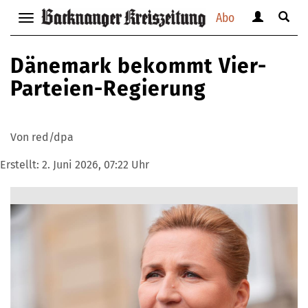
Abo
Benutzerm
Suche
Navigation
anzeigen
anzei
anzeigen
bzw.
bzw.
bzw.
Dänemark bekommt Vier-
verbergen
verbe
verbergen
Parteien-Regierung
Von red/dpa
Erstellt:
2. Juni 2026, 07:22 Uhr