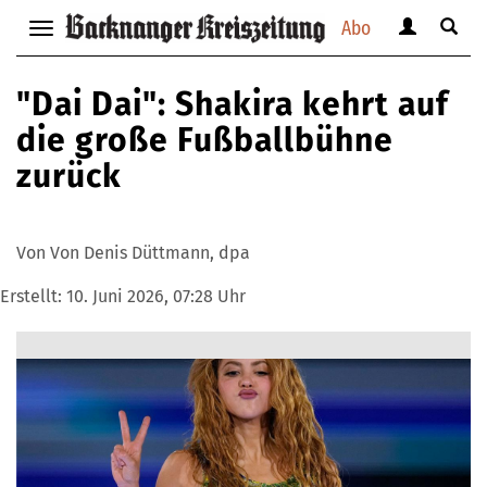
Abo
Benutzerm
Suche
Navigation
anzeigen
anzei
anzeigen
bzw.
bzw.
bzw.
"Dai Dai": Shakira kehrt auf
verbergen
verbe
verbergen
die große Fußballbühne
zurück
Von Von Denis Düttmann, dpa
Erstellt:
10. Juni 2026, 07:28 Uhr