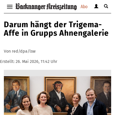
Abo
Benutzerm
Suche
Navigation
anzeigen
anzei
anzeigen
bzw.
bzw.
bzw.
Darum hängt der Trigema-
verbergen
verbe
verbergen
Affe in Grupps Ahnengalerie
Von red/dpa/lsw
Erstellt:
26. Mai 2026, 11:42 Uhr